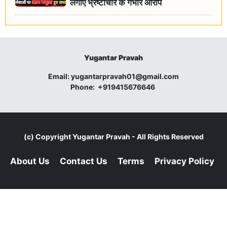
लगाए भ्रष्टाचार के गंभीर आरोप
Yugantar Pravah
Email:
yugantarpravah01@gmail.com
Phone:
+919415676646
(c) Copyright
Yugantar Pravah
- All Rights Reserved
About Us
Contact Us
Terms
Privacy Policy