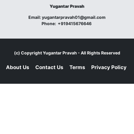
Yugantar Pravah
Email:
yugantarpravah01@gmail.com
Phone:
+919415676646
(c) Copyright
Yugantar Pravah
- All Rights Reserved
About Us
Contact Us
Terms
Privacy Policy