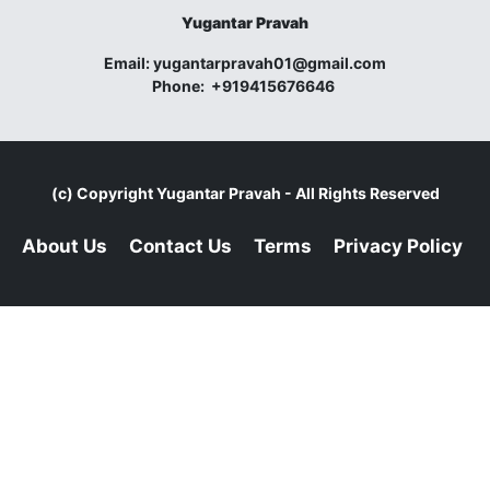
Yugantar Pravah
Email:
yugantarpravah01@gmail.com
Phone:
+919415676646
(c) Copyright
Yugantar Pravah
- All Rights Reserved
About Us
Contact Us
Terms
Privacy Policy