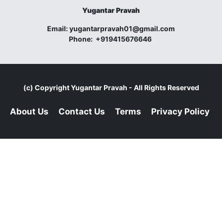
Yugantar Pravah
Email:
yugantarpravah01@gmail.com
Phone:
+919415676646
(c) Copyright
Yugantar Pravah
- All Rights Reserved
About Us
Contact Us
Terms
Privacy Policy