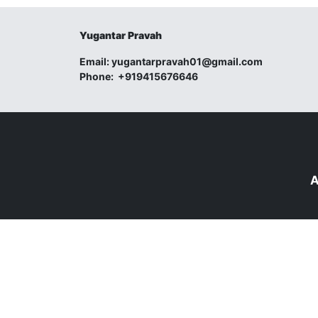
Yugantar Pravah
Email:
yugantarpravah01@gmail.com
Phone:
+919415676646
A