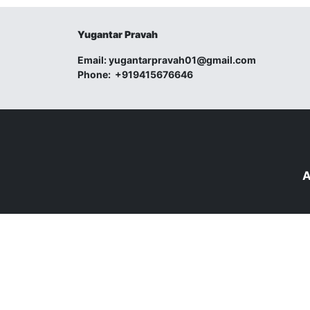
Yugantar Pravah
Email:
yugantarpravah01@gmail.com
Phone:
+919415676646
A