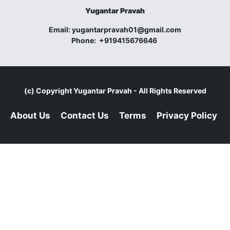
Yugantar Pravah
Email:
yugantarpravah01@gmail.com
Phone:
+919415676646
(c) Copyright
Yugantar Pravah
- All Rights Reserved
About Us
Contact Us
Terms
Privacy Policy