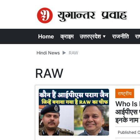
Home
क्राइम
उत्तरप्रदेश ▾
राजनीति
राष
Hindi News
RAW
RAW
राष्ट्रीय
Who Is 
आईपीएस पर
इनके नाम 
Published 