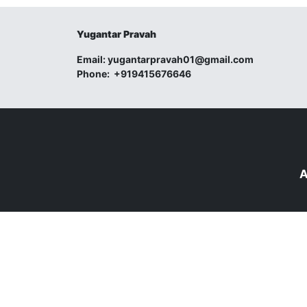
Yugantar Pravah
Email:
yugantarpravah01@gmail.com
Phone:
+919415676646
A