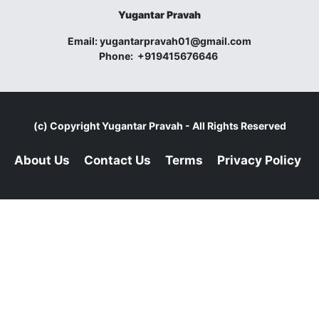
Yugantar Pravah
Email:
yugantarpravah01@gmail.com
Phone:
+919415676646
(c) Copyright
Yugantar Pravah
- All Rights Reserved
About Us
Contact Us
Terms
Privacy Policy