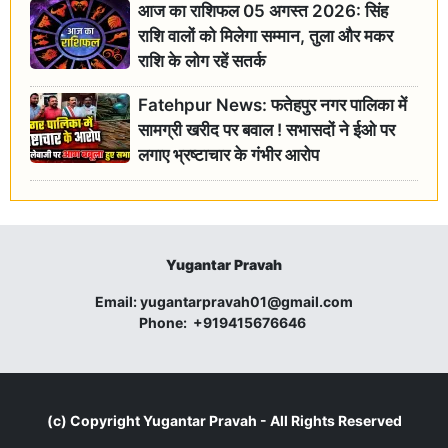
आज का राशिफल 05 अगस्त 2026: सिंह
राशि वालों को मिलेगा सम्मान, तुला और मकर
राशि के लोग रहें सतर्क
Fatehpur News: फतेहपुर नगर पालिका में
सामग्री खरीद पर बवाल ! सभासदों ने ईओ पर
लगाए भ्रष्टाचार के गंभीर आरोप
Yugantar Pravah
Email:
yugantarpravah01@gmail.com
Phone:
+919415676646
(c) Copyright
Yugantar Pravah
- All Rights Reserved