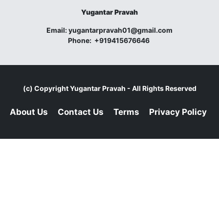
Yugantar Pravah
Email:
yugantarpravah01@gmail.com
Phone:
+919415676646
(c) Copyright
Yugantar Pravah
- All Rights Reserved
About Us
Contact Us
Terms
Privacy Policy