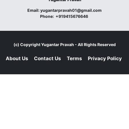
Email:
yugantarpravah01@gmail.com
Phone:
+919415676646
(c) Copyright
Yugantar Pravah
- All Rights Reserved
About Us
Contact Us
Terms
Privacy Policy