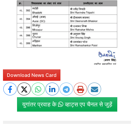
Download News Card
युगांतर प्रवाह के
व्हाट्स एप चैनल से जुड़ें