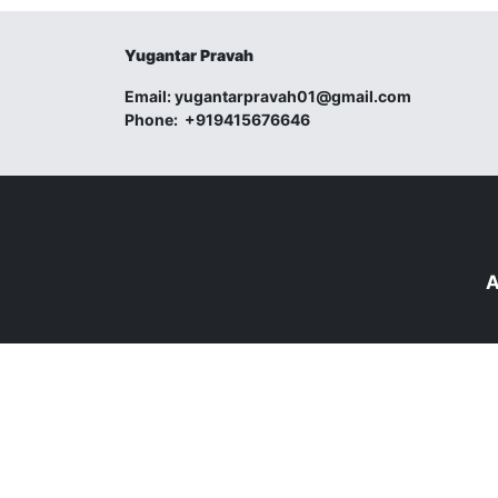
Yugantar Pravah
Email:
yugantarpravah01@gmail.com
Phone:
+919415676646
A