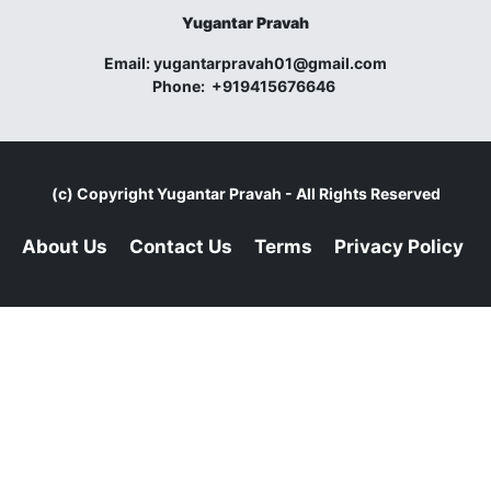
Yugantar Pravah
Email:
yugantarpravah01@gmail.com
Phone:
+919415676646
(c) Copyright
Yugantar Pravah
- All Rights Reserved
About Us
Contact Us
Terms
Privacy Policy