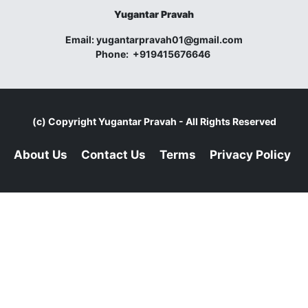
Yugantar Pravah
Email:
yugantarpravah01@gmail.com
Phone:
+919415676646
(c) Copyright
Yugantar Pravah
- All Rights Reserved
About Us
Contact Us
Terms
Privacy Policy