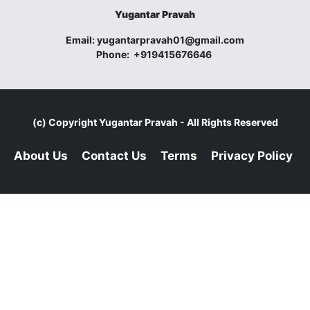
Yugantar Pravah
Email:
yugantarpravah01@gmail.com
Phone:
+919415676646
(c) Copyright
Yugantar Pravah
- All Rights Reserved
About Us
Contact Us
Terms
Privacy Policy