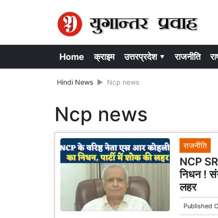
Home
क्राइम
उत्तरप्रदेश ▾
राजनीति
राष
Hindi News
Ncp news
Ncp news
राजनीति
NCP SR K
निधन ! संग
लहर
Published 