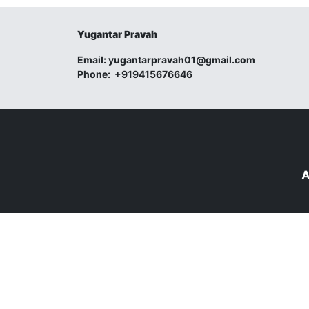
Yugantar Pravah
Email:
yugantarpravah01@gmail.com
Phone:
+919415676646
A