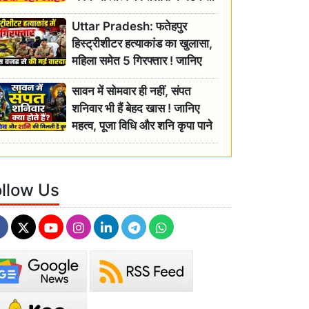
रही बुजुर्ग, एसडीएम ने दिए जांच के
Uttar Pradesh: फतेहपुर
आदेश
हिस्ट्रीशीटर हत्याकांड का खुलासा,
महिला समेत 5 गिरफ्तार ! जानिए
क्या था कनेक्शन?
सावन में सोमवार ही नहीं, संपत
शनिवार भी हैं बेहद खास ! जानिए
महत्व, पूजा विधि और शनि कृपा पाने
के आसान उपाय
ollow Us