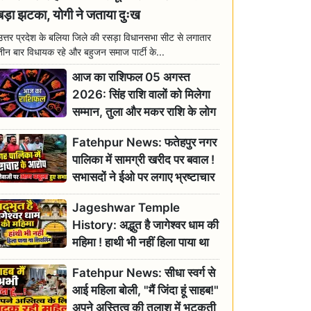
बड़ा झटका, योगी ने जताया दुःख
उत्तर प्रदेश के बलिया जिले की रसड़ा विधानसभा सीट से लगातार
तीन बार विधायक रहे और बहुजन समाज पार्टी के...
आज का राशिफल 05 अगस्त
2026: सिंह राशि वालों को मिलेगा
सम्मान, तुला और मकर राशि के लोग
रहें सतर्क
Fatehpur News: फतेहपुर नगर
पालिका में सामग्री खरीद पर बवाल !
सभासदों ने ईओ पर लगाए भ्रष्टाचार
के गंभीर आरोप
Jageshwar Temple
History: अद्भुत है जागेश्वर धाम की
महिमा ! हाथी भी नहीं हिला पाया था
शिवलिंग, जानिए क्या है इसका
Fatehpur News: सीधा स्वर्ग से
इतिहास
आई महिला बोली, "मैं जिंदा हूं साहब!"
अपने अस्तित्व की तलाश में भटकती