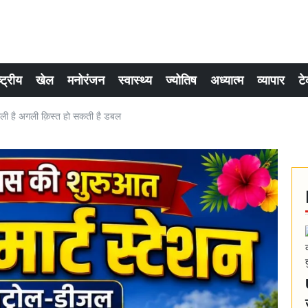
्ट्रीय
खेल
मनोरंजन
स्वास्थ्य
ज्योतिष
अध्यात्म
व्यापार
टे
ी है अगली क़िस्त हो सकती है डबल