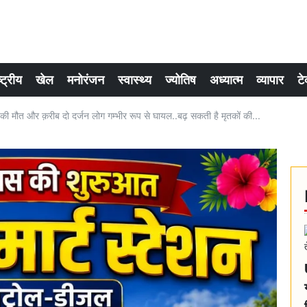
्ट्रीय
खेल
मनोरंजन
स्वास्थ्य
ज्योतिष
अध्यात्म
व्यापार
टे
3 की मौत और क़रीब दो दर्जन लोग गम्भीर रूप से घायल..बढ़ सकती है मृतकों की...