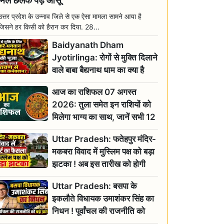
मिल छलक पड़े आंसू
उत्तर प्रदेश के उन्नाव जिले से एक ऐसा मामला सामने आया है
जिसने हर किसी को हैरान कर दिया. 28...
Baidyanath Dham
Jyotirlinga: रोगों से मुक्ति दिलाने
वाले बाबा बैद्यनाथ धाम का क्या है
रावण से संबंध? जानिए ज्योतिर्लिंग की
आज का राशिफल 07 अगस्त
महिमा
2026: तुला समेत इन राशियों को
मिलेगा भाग्य का साथ, जानें सभी 12
राशियों का दैनिक भाग्यफल
Uttar Pradesh: फतेहपुर मंदिर-
मकबरा विवाद में मुस्लिम पक्ष को बड़ा
झटका ! अब इस तारीख को होगी
सुनवाई
Uttar Pradesh: बसपा के
इकलौते विधायक उमाशंकर सिंह का
निधन ! पूर्वांचल की राजनीति को
बड़ा झटका, योगी ने जताया दुःख