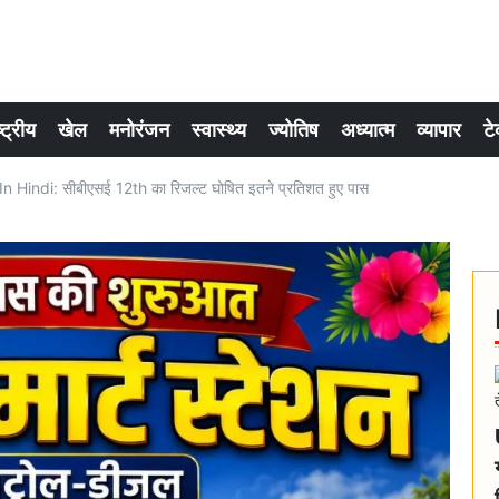
्ट्रीय
खेल
मनोरंजन
स्वास्थ्य
ज्योतिष
अध्यात्म
व्यापार
टे
indi: सीबीएसई 12th का रिजल्ट घोषित इतने प्रतिशत हुए पास