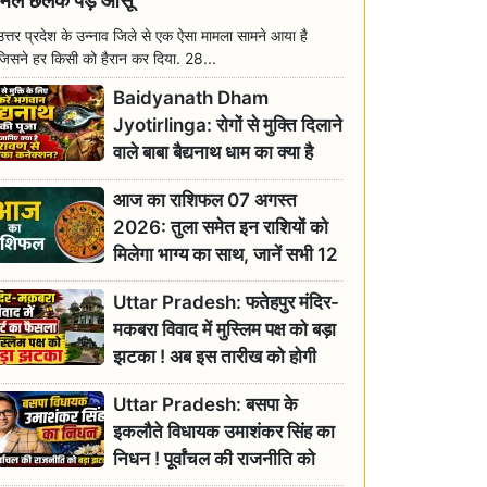
मिल छलक पड़े आंसू
उत्तर प्रदेश के उन्नाव जिले से एक ऐसा मामला सामने आया है
जिसने हर किसी को हैरान कर दिया. 28...
Baidyanath Dham
Jyotirlinga: रोगों से मुक्ति दिलाने
वाले बाबा बैद्यनाथ धाम का क्या है
रावण से संबंध? जानिए ज्योतिर्लिंग की
आज का राशिफल 07 अगस्त
महिमा
2026: तुला समेत इन राशियों को
मिलेगा भाग्य का साथ, जानें सभी 12
राशियों का दैनिक भाग्यफल
Uttar Pradesh: फतेहपुर मंदिर-
मकबरा विवाद में मुस्लिम पक्ष को बड़ा
झटका ! अब इस तारीख को होगी
सुनवाई
Uttar Pradesh: बसपा के
इकलौते विधायक उमाशंकर सिंह का
निधन ! पूर्वांचल की राजनीति को
बड़ा झटका, योगी ने जताया दुःख