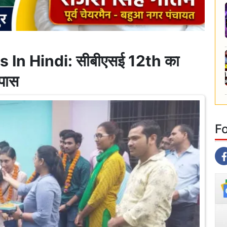
In Hindi: सीबीएसई 12th का
 पास
F