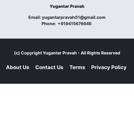
Yugantar Pravah
Email:
yugantarpravah01@gmail.com
Phone:
+919415676646
(c) Copyright
Yugantar Pravah
- All Rights Reserved
About Us
Contact Us
Terms
Privacy Policy