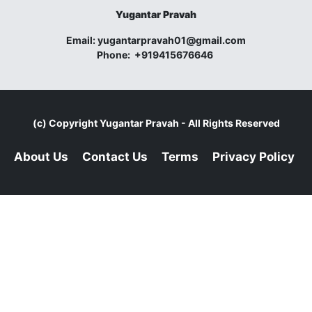
Yugantar Pravah
Email:
yugantarpravah01@gmail.com
Phone:
+919415676646
(c) Copyright
Yugantar Pravah
- All Rights Reserved
About Us
Contact Us
Terms
Privacy Policy