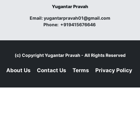
Yugantar Pravah
Email:
yugantarpravah01@gmail.com
Phone:
+919415676646
(c) Copyright
Yugantar Pravah
- All Rights Reserved
About Us
Contact Us
Terms
Privacy Policy