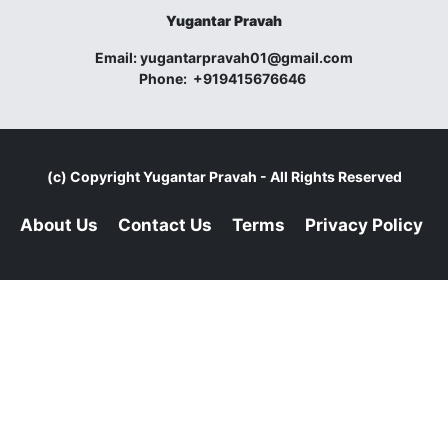
Yugantar Pravah
Email:
yugantarpravah01@gmail.com
Phone:
+919415676646
(c) Copyright
Yugantar Pravah
- All Rights Reserved
About Us
Contact Us
Terms
Privacy Policy