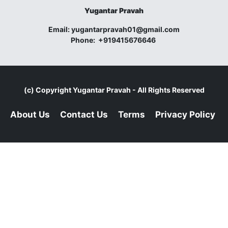
Yugantar Pravah
Email:
yugantarpravah01@gmail.com
Phone:
+919415676646
(c) Copyright
Yugantar Pravah
- All Rights Reserved
About Us
Contact Us
Terms
Privacy Policy