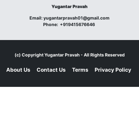
Yugantar Pravah
Email:
yugantarpravah01@gmail.com
Phone:
+919415676646
(c) Copyright
Yugantar Pravah
- All Rights Reserved
About Us
Contact Us
Terms
Privacy Policy