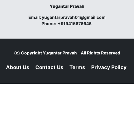
Yugantar Pravah
Email:
yugantarpravah01@gmail.com
Phone:
+919415676646
(c) Copyright
Yugantar Pravah
- All Rights Reserved
About Us
Contact Us
Terms
Privacy Policy