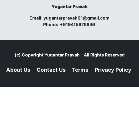
Yugantar Pravah
Email:
yugantarpravah01@gmail.com
Phone:
+919415676646
(c) Copyright
Yugantar Pravah
- All Rights Reserved
About Us
Contact Us
Terms
Privacy Policy