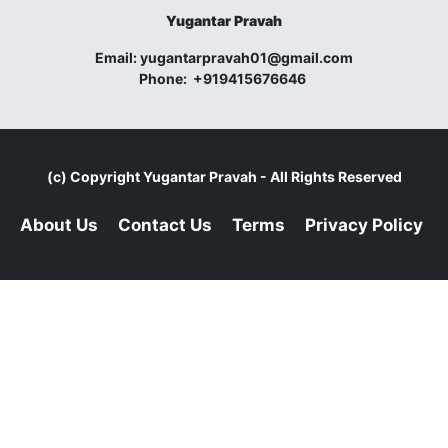
Yugantar Pravah
Email:
yugantarpravah01@gmail.com
Phone:
+919415676646
(c) Copyright
Yugantar Pravah
- All Rights Reserved
About Us
Contact Us
Terms
Privacy Policy