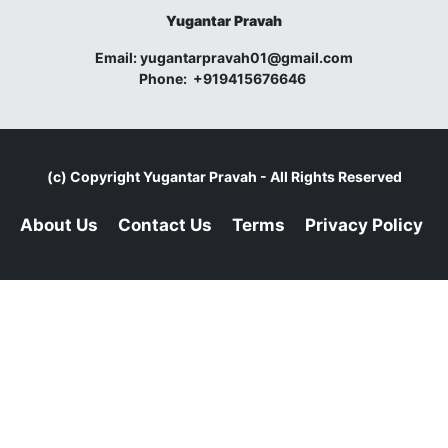
Yugantar Pravah
Email:
yugantarpravah01@gmail.com
Phone:
+919415676646
(c) Copyright
Yugantar Pravah
- All Rights Reserved
About Us
Contact Us
Terms
Privacy Policy