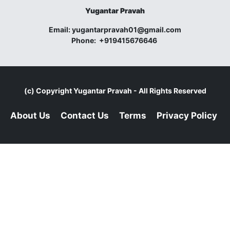
Yugantar Pravah
Email:
yugantarpravah01@gmail.com
Phone:
+919415676646
(c) Copyright
Yugantar Pravah
- All Rights Reserved
About Us
Contact Us
Terms
Privacy Policy