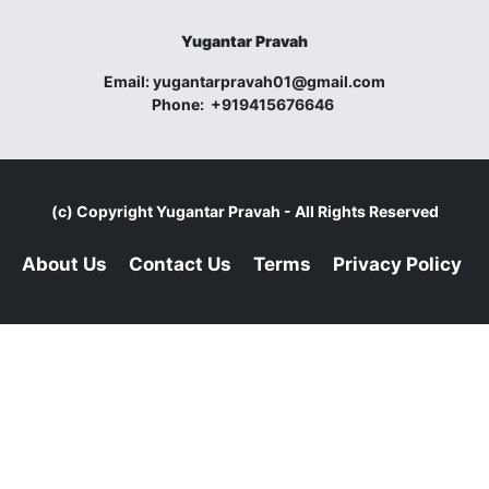
Yugantar Pravah
Email:
yugantarpravah01@gmail.com
Phone:
+919415676646
(c) Copyright
Yugantar Pravah
- All Rights Reserved
About Us
Contact Us
Terms
Privacy Policy