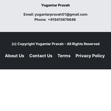
Yugantar Pravah
Email:
yugantarpravah01@gmail.com
Phone:
+919415676646
(c) Copyright
Yugantar Pravah
- All Rights Reserved
About Us
Contact Us
Terms
Privacy Policy