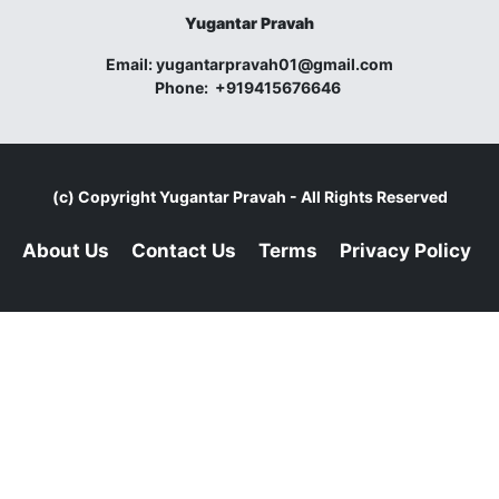
Yugantar Pravah
Email:
yugantarpravah01@gmail.com
Phone:
+919415676646
(c) Copyright
Yugantar Pravah
- All Rights Reserved
About Us
Contact Us
Terms
Privacy Policy