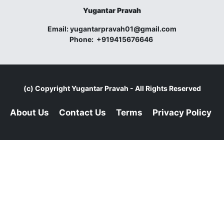
Yugantar Pravah
Email:
yugantarpravah01@gmail.com
Phone:
+919415676646
(c) Copyright
Yugantar Pravah
- All Rights Reserved
About Us
Contact Us
Terms
Privacy Policy