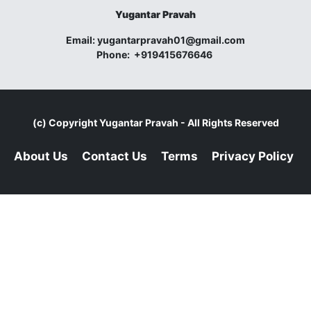
Yugantar Pravah
Email:
yugantarpravah01@gmail.com
Phone:
+919415676646
(c) Copyright
Yugantar Pravah
- All Rights Reserved
About Us
Contact Us
Terms
Privacy Policy