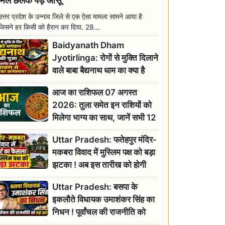
मिल छलक पड़े आंसू
उत्तर प्रदेश के उन्नाव जिले से एक ऐसा मामला सामने आया है
जिसने हर किसी को हैरान कर दिया. 28...
Baidyanath Dham
Jyotirlinga: रोगों से मुक्ति दिलाने
वाले बाबा बैद्यनाथ धाम का क्या है
रावण से संबंध? जानिए ज्योतिर्लिंग की
आज का राशिफल 07 अगस्त
महिमा
2026: तुला समेत इन राशियों को
मिलेगा भाग्य का साथ, जानें सभी 12
राशियों का दैनिक भाग्यफल
Uttar Pradesh: फतेहपुर मंदिर-
मकबरा विवाद में मुस्लिम पक्ष को बड़ा
झटका ! अब इस तारीख को होगी
सुनवाई
Uttar Pradesh: बसपा के
इकलौते विधायक उमाशंकर सिंह का
निधन ! पूर्वांचल की राजनीति को
बड़ा झटका, योगी ने जताया दुःख