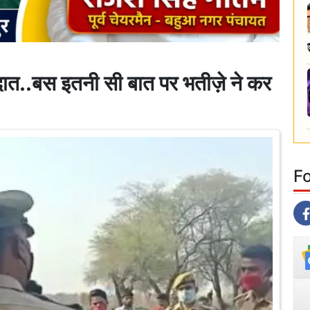
ात..बस इतनी सी बात पर भतीज़े ने कर
F