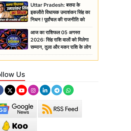
Uttar Pradesh: बसपा के
इकलौते विधायक उमाशंकर सिंह का
निधन ! पूर्वांचल की राजनीति को
बड़ा झटका, योगी ने जताया दुःख
आज का राशिफल 05 अगस्त
2026: सिंह राशि वालों को मिलेगा
सम्मान, तुला और मकर राशि के लोग
रहें सतर्क
ollow Us