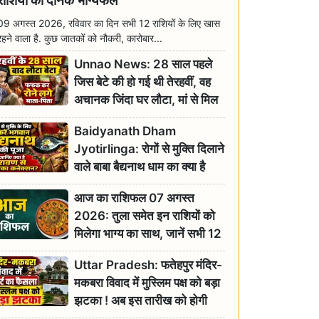
राशियों का दैनिक भाग्यफल
09 अगस्त 2026, रविवार का दिन सभी 12 राशियों के लिए खास
रहने वाला है. कुछ जातकों को नौकरी, कारोबार...
Unnao News: 28 साल पहले
जिस बेटे की हो गई थी तेरहवीं, वह
अचानक जिंदा घर लौटा, मां से मिल
छलक पड़े आंसू
Baidyanath Dham
Jyotirlinga: रोगों से मुक्ति दिलाने
वाले बाबा बैद्यनाथ धाम का क्या है
रावण से संबंध? जानिए ज्योतिर्लिंग की
आज का राशिफल 07 अगस्त
महिमा
2026: तुला समेत इन राशियों को
मिलेगा भाग्य का साथ, जानें सभी 12
राशियों का दैनिक भाग्यफल
Uttar Pradesh: फतेहपुर मंदिर-
मकबरा विवाद में मुस्लिम पक्ष को बड़ा
झटका ! अब इस तारीख को होगी
सुनवाई