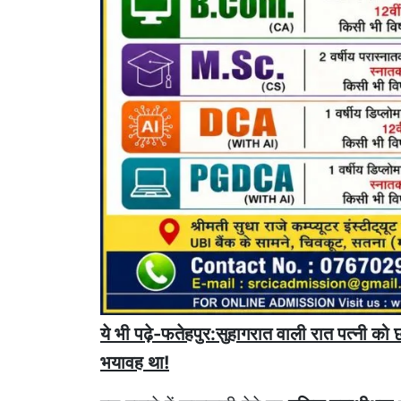
ये भी पढ़े-फतेहपुर:सुहागरात वाली रात पत्नी को 
भयावह था!