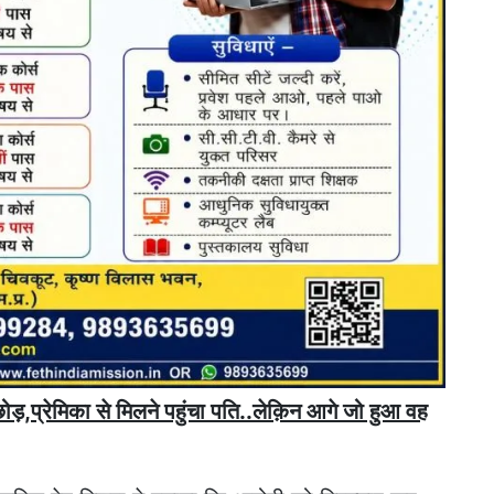
छोड़,प्रेमिका से मिलने पहुंचा पति..लेक़िन आगे जो हुआ वह