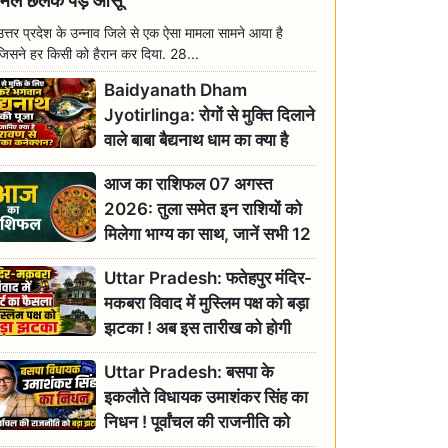
मिल छलक पड़े आंसू
उत्तर प्रदेश के उन्नाव जिले से एक ऐसा मामला सामने आया है
जिसने हर किसी को हैरान कर दिया. 28...
Baidyanath Dham
Jyotirlinga: रोगों से मुक्ति दिलाने
वाले बाबा बैद्यनाथ धाम का क्या है
रावण से संबंध? जानिए ज्योतिर्लिंग की
आज का राशिफल 07 अगस्त
महिमा
2026: तुला समेत इन राशियों को
मिलेगा भाग्य का साथ, जानें सभी 12
राशियों का दैनिक भाग्यफल
Uttar Pradesh: फतेहपुर मंदिर-
मकबरा विवाद में मुस्लिम पक्ष को बड़ा
झटका ! अब इस तारीख को होगी
सुनवाई
Uttar Pradesh: बसपा के
इकलौते विधायक उमाशंकर सिंह का
निधन ! पूर्वांचल की राजनीति को
बड़ा झटका, योगी ने जताया दुःख