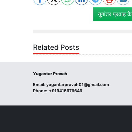
युगांतर प्रवाह क
Related Posts
Yugantar Pravah
Email:
yugantarpravah01@gmail.com
Phone:
+919415676646