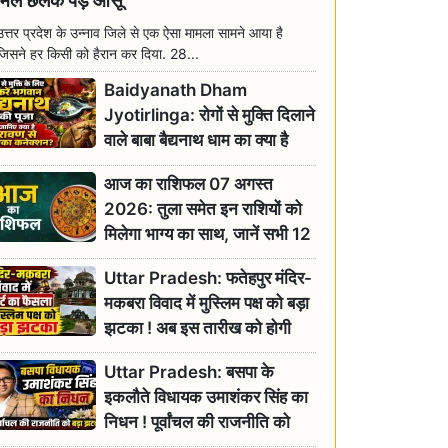
मिल छलक पड़े आंसू
उत्तर प्रदेश के उन्नाव जिले से एक ऐसा मामला सामने आया है
जिसने हर किसी को हैरान कर दिया. 28...
Baidyanath Dham
Jyotirlinga: रोगों से मुक्ति दिलाने
वाले बाबा बैद्यनाथ धाम का क्या है
रावण से संबंध? जानिए ज्योतिर्लिंग की
आज का राशिफल 07 अगस्त
महिमा
2026: तुला समेत इन राशियों को
मिलेगा भाग्य का साथ, जानें सभी 12
राशियों का दैनिक भाग्यफल
Uttar Pradesh: फतेहपुर मंदिर-
मकबरा विवाद में मुस्लिम पक्ष को बड़ा
झटका ! अब इस तारीख को होगी
सुनवाई
Uttar Pradesh: बसपा के
इकलौते विधायक उमाशंकर सिंह का
निधन ! पूर्वांचल की राजनीति को
बड़ा झटका, योगी ने जताया दुःख