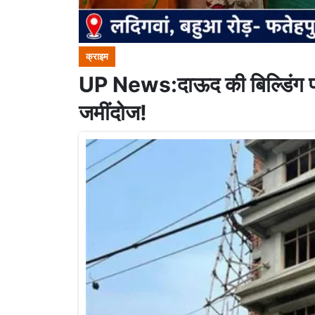
क्राइम
UP News:दाऊद की बिल्डिंग 
जमींदोज!