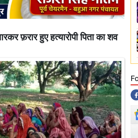
र फ़रार हुए हत्यारोपी पिता का शव
F