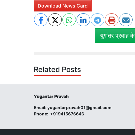
Download News Card
युगांतर प्रवाह क
Related Posts
Yugantar Pravah
Email:
yugantarpravah01@gmail.com
Phone:
+919415676646