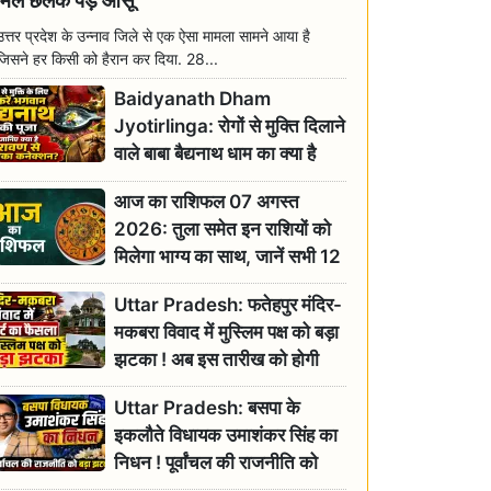
मिल छलक पड़े आंसू
उत्तर प्रदेश के उन्नाव जिले से एक ऐसा मामला सामने आया है
जिसने हर किसी को हैरान कर दिया. 28...
Baidyanath Dham
Jyotirlinga: रोगों से मुक्ति दिलाने
वाले बाबा बैद्यनाथ धाम का क्या है
रावण से संबंध? जानिए ज्योतिर्लिंग की
आज का राशिफल 07 अगस्त
महिमा
2026: तुला समेत इन राशियों को
मिलेगा भाग्य का साथ, जानें सभी 12
राशियों का दैनिक भाग्यफल
Uttar Pradesh: फतेहपुर मंदिर-
मकबरा विवाद में मुस्लिम पक्ष को बड़ा
झटका ! अब इस तारीख को होगी
सुनवाई
Uttar Pradesh: बसपा के
इकलौते विधायक उमाशंकर सिंह का
निधन ! पूर्वांचल की राजनीति को
बड़ा झटका, योगी ने जताया दुःख