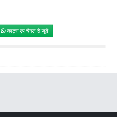
े
व्हाट्स एप चैनल से जुड़ें