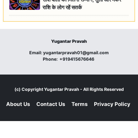
राशि के लोग रहें सतर्क
Yugantar Pravah
Email:
yugantarpravah01@gmail.com
Phone:
+919415676646
(c) Copyright
Yugantar Pravah
- All Rights Reserved
About Us
Contact Us
Terms
Privacy Policy