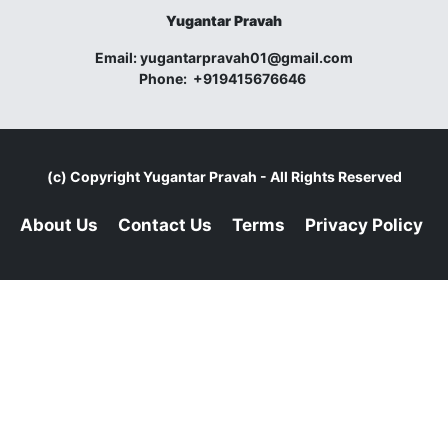
Yugantar Pravah
Email:
yugantarpravah01@gmail.com
Phone:
+919415676646
(c) Copyright
Yugantar Pravah
- All Rights Reserved
About Us
Contact Us
Terms
Privacy Policy