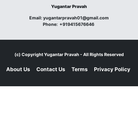
Yugantar Pravah
Email:
yugantarpravah01@gmail.com
Phone:
+919415676646
(c) Copyright
Yugantar Pravah
- All Rights Reserved
About Us
Contact Us
Terms
Privacy Policy