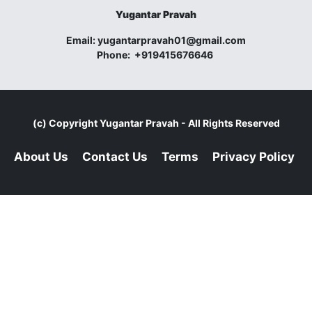
Yugantar Pravah
Email:
yugantarpravah01@gmail.com
Phone:
+919415676646
(c) Copyright
Yugantar Pravah
- All Rights Reserved
About Us
Contact Us
Terms
Privacy Policy