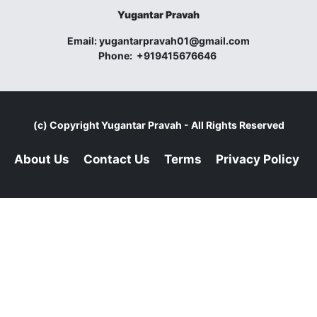
Yugantar Pravah
Email:
yugantarpravah01@gmail.com
Phone:
+919415676646
(c) Copyright
Yugantar Pravah
- All Rights Reserved
About Us
Contact Us
Terms
Privacy Policy