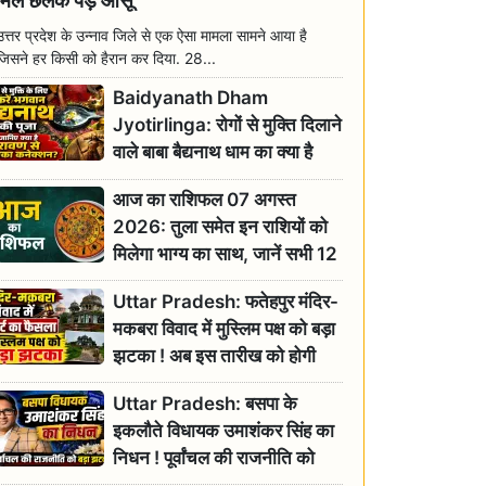
मिल छलक पड़े आंसू
उत्तर प्रदेश के उन्नाव जिले से एक ऐसा मामला सामने आया है
जिसने हर किसी को हैरान कर दिया. 28...
Baidyanath Dham
Jyotirlinga: रोगों से मुक्ति दिलाने
वाले बाबा बैद्यनाथ धाम का क्या है
रावण से संबंध? जानिए ज्योतिर्लिंग की
आज का राशिफल 07 अगस्त
महिमा
2026: तुला समेत इन राशियों को
मिलेगा भाग्य का साथ, जानें सभी 12
राशियों का दैनिक भाग्यफल
Uttar Pradesh: फतेहपुर मंदिर-
मकबरा विवाद में मुस्लिम पक्ष को बड़ा
झटका ! अब इस तारीख को होगी
सुनवाई
Uttar Pradesh: बसपा के
इकलौते विधायक उमाशंकर सिंह का
निधन ! पूर्वांचल की राजनीति को
बड़ा झटका, योगी ने जताया दुःख