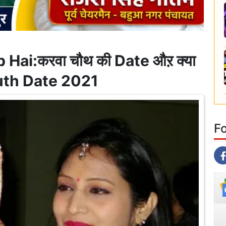
ai:करवा चौथ की Date औऱ क्या
Chauth Date 2021
F