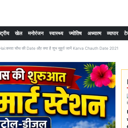
्ट्रीय
खेल
मनोरंजन
स्वास्थ्य
ज्योतिष
अध्यात्म
व्यापार
टे
करवा चौथ की Date औऱ क्या है शुभ मुहूर्त जानें Karva Chauth Date 2021