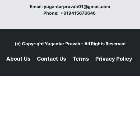
Email:
yugantarpravah01@gmail.com
Phone:
+919415676646
(c) Copyright
Yugantar Pravah
- All Rights Reserved
About Us
Contact Us
Terms
Privacy Policy