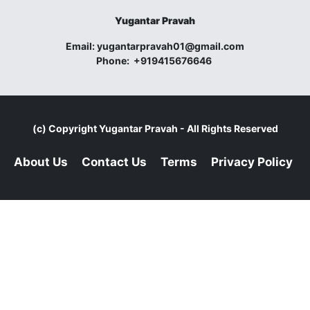
Yugantar Pravah
Email:
yugantarpravah01@gmail.com
Phone:
+919415676646
(c) Copyright
Yugantar Pravah
- All Rights Reserved
About Us
Contact Us
Terms
Privacy Policy