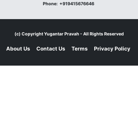
Phone:
+919415676646
(c) Copyright
Yugantar Pravah
- All Rights Reserved
About Us
Contact Us
Terms
Privacy Policy